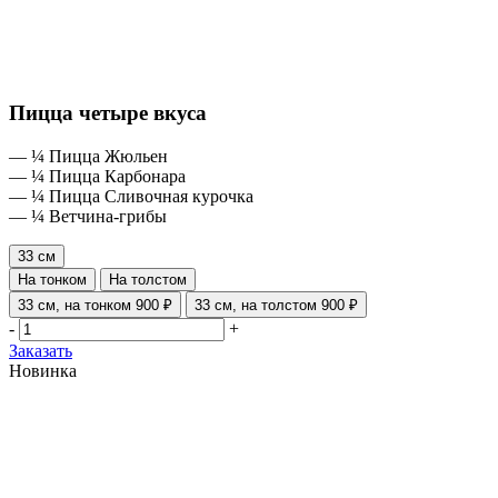
Пицца четыре вкуса
— ¼ Пицца Жюльен
— ¼ Пицца Карбонара
— ¼ Пицца Сливочная курочка
— ¼ Ветчина-грибы
33 см
На тонком
На толстом
33 см, на тонком
900 ₽
33 см, на толстом
900 ₽
-
+
Заказать
Новинка