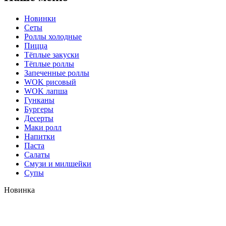
Новинки
Сеты
Роллы холодные
Пицца
Тёплые закуски
Тёплые роллы
Запеченные роллы
WOK рисовый
WOK лапша
Гунканы
Бургеры
Десерты
Маки ролл
Напитки
Паста
Салаты
Смузи и милшейки
Супы
Новинка