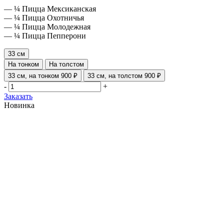
— ¼ Пицца Мексиканская
— ¼ Пицца Охотничья
— ¼ Пицца Молодежная
— ¼ Пицца Пепперони
33 см
На тонком
На толстом
33 см, на тонком
900 ₽
33 см, на толстом
900 ₽
-
+
Заказать
Новинка