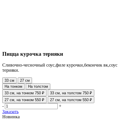
Пицца курочка терияки
Сливочно-чесночный соус,филе курочки,бекончик вк,соус
терияки.
33 см
27 см
На тонком
На толстом
33 см, на тонком
750 ₽
33 см, на толстом
750 ₽
27 см, на тонком
550 ₽
27 см, на толстом
550 ₽
-
+
Заказать
Новинка