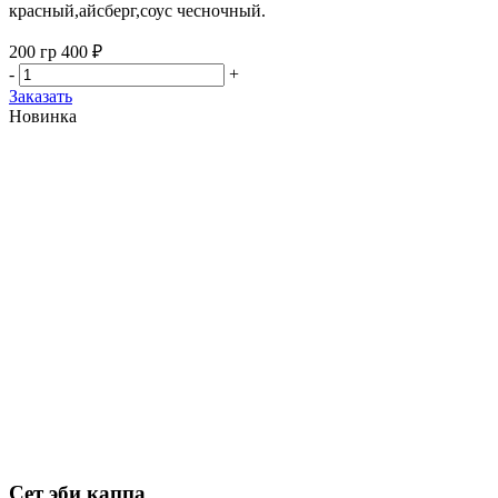
красный,айсберг,соус чесночный.
200 гр
400 ₽
-
+
Заказать
Новинка
Сет эби каппа