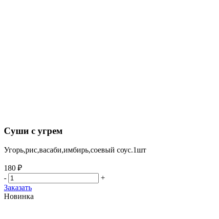
Суши с угрем
Угорь,рис,васаби,имбирь,соевый соус.1шт
180 ₽
-
+
Заказать
Новинка