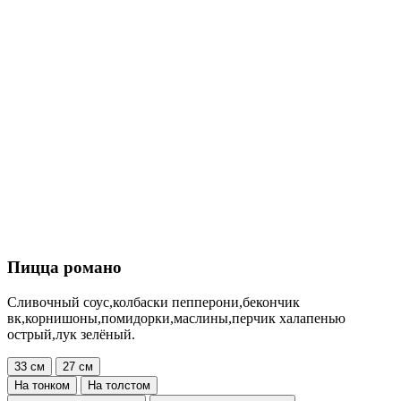
Пицца романо
Сливочный соус,колбаски пепперони,бекончик
вк,корнишоны,помидорки,маслины,перчик халапенью
острый,лук зелёный.
33 см
27 см
На тонком
На толстом