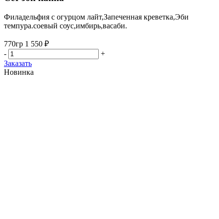
Филадельфия с огурцом лайт,Запеченная креветка,Эби
темпура.соевый соус,имбирь,васаби.
770гр
1 550 ₽
-
+
Заказать
Новинка