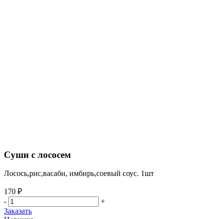
Суши с лососем
Лосось,рис,васаби, имбирь,соевый соус. 1шт
170 ₽
-
+
Заказать