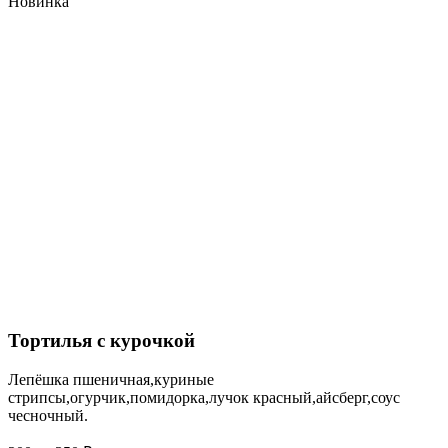
Новинка
Тортилья с курочкой
Лепёшка пшеничная,куриные
стрипсы,огурчик,помидорка,лучок красный,айсберг,соус
чесночный.