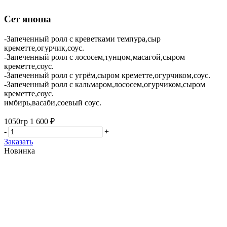
Сет япоша
-Запеченный ролл с креветками темпура,сыр
креметте,огурчик,соус.
-Запеченный ролл с лососем,тунцом,масагой,сыром
креметте,соус.
-Запеченный ролл с угрём,сыром креметте,огурчиком,соус.
-Запеченный ролл с кальмаром,лососем,огурчиком,сыром
креметте,соус.
имбирь,васаби,соевый соус.
1050гр
1 600 ₽
-
+
Заказать
Новинка