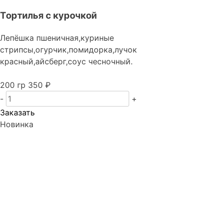
Тортилья с курочкой
Лепёшка пшеничная,куриные
стрипсы,огурчик,помидорка,лучок
красный,айсберг,соус чесночный.
200 гр
350 ₽
-
+
Заказать
Новинка