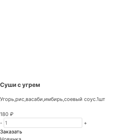
Суши с угрем
Угорь,рис,васаби,имбирь,соевый соус.1шт
180 ₽
-
+
Заказать
Новинка