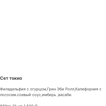
Сет токио
Филадельфия с огурцом,Грин Эби Ролл,Калифорния с
лососем.соевый соус,имбирь ,васаби.