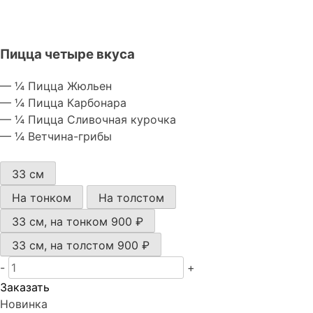
Пицца четыре вкуса
— ¼ Пицца Жюльен
— ¼ Пицца Карбонара
— ¼ Пицца Сливочная курочка
— ¼ Ветчина-грибы
33 см
На тонком
На толстом
33 см, на тонком
900 ₽
33 см, на толстом
900 ₽
-
+
Заказать
Новинка