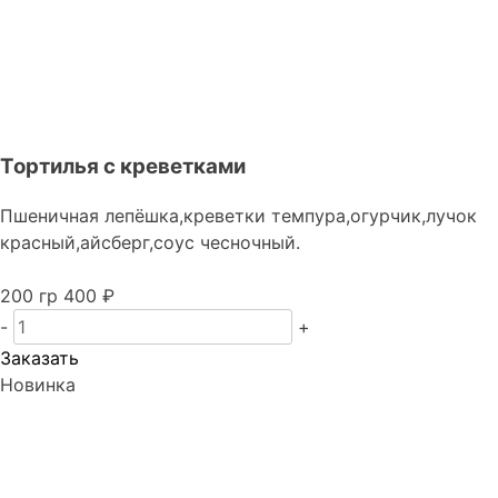
Тортилья с креветками
Пшеничная лепёшка,креветки темпура,огурчик,лучок
красный,айсберг,соус чесночный.
200 гр
400 ₽
-
+
Заказать
Новинка