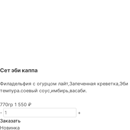
Сет эби каппа
Филадельфия с огурцом лайт,Запеченная креветка,Эби
темпура.соевый соус,имбирь,васаби.
770гр
1 550 ₽
-
+
Заказать
Новинка