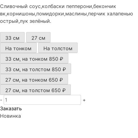
Сливочный соус,колбаски пепперони,бекончик
вк,корнишоны,помидорки,маслины,перчик халапенью
острый,лук зелёный.
33 см
27 см
На тонком
На толстом
33 см, на тонком
850 ₽
33 см, на толстом
850 ₽
27 см, на тонком
650 ₽
27 см, на толстом
650 ₽
-
+
Заказать
Новинка