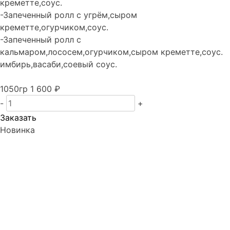
креметте,соус.
-Запеченный ролл с угрём,сыром
креметте,огурчиком,соус.
-Запеченный ролл с
кальмаром,лососем,огурчиком,сыром креметте,соус.
имбирь,васаби,соевый соус.
1050гр
1 600 ₽
-
+
Заказать
Новинка