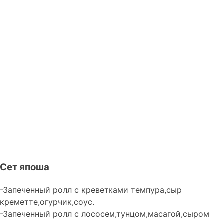
Сет япоша
-Запеченный ролл с креветками темпура,сыр
креметте,огурчик,соус.
-Запеченный ролл с лососем,тунцом,масагой,сыром