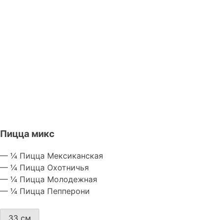
Пицца микс
— ¼ Пицца Мексиканская
— ¼ Пицца Охотничья
— ¼ Пицца Молодежная
— ¼ Пицца Пепперони
33 см